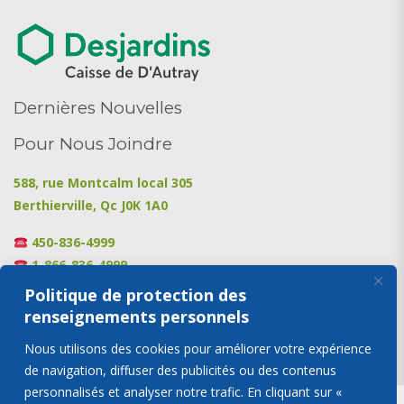
Dernières Nouvelles
Pour Nous Joindre
588, rue Montcalm local 305
Berthierville, Qc J0K 1A0
450-836-4999
1-866-836-4999
450-836-4482
Politique de protection des
renseignements personnels
info@envol-entraide.ca
Nous utilisons des cookies pour améliorer votre expérience
de navigation, diffuser des publicités ou des contenus
personnalisés et analyser notre trafic. En cliquant sur «